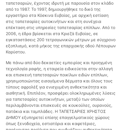
ταπετσαριών, έχοντας ιδρυτή με παρουσία στον κλάδο
από το 1987. Το 1997, δημιουργήθηκε το δικό της
εργαστήριο στα Κόσκινα Ευβοίας, με αρχική εστίαση
στις ταπετσαρίες αυτοκινήτων και στη συνέχεια
επέκταση στις υπηρεσίες ταπετσαρίας επίπλων. Από το
2006, η έδρα βρίσκεται στα Κριεζά Ευβοίας, σε
εγκαταστάσεις 200 τετραγωνικών μέτρων με σύγχρονο
εξοπλισμό, κατά μήκος της επαρχιακής οδού Λέπουρων
Καρύστου.
Με πάνω από δύο δεκαετίες εμπειρίας και προηγμένη
τεχνολογία ραφής, η εταιρεία ειδικεύεται στην αλλαγή
και επισκευή ταπετσαριών ποικίλων ειδών επίπλων,
χρησιμοποιώντας εισαγόμενα δέρματα και όλους τους
τύπους αφρολέξ για ενισχυμένη ανθεκτικότητα και
αισθητική. Επιπλέον, προσφέρει ολοκληρωμένες λύσεις
για ταπετσαρίες αυτοκινήτων, μεταξύ των οποίων
περιλαμβάνονται επισκευές σε κουκούλες, ουρανούς,
πατάκια και ταμπλάδες. Η ΤΑΠΕΤΣΑΡΙΕΣ ΧΡΗΣΤΟΣ
ΔΗΜΟΥ εξυπηρετεί επίσης επαγγελματικούς χώρους
όπως ξενοδοχεία, εστιατόρια και καφετέριες,
παρέχοντας προϊόντα που συνδυάζουν ανθεκτικότητα