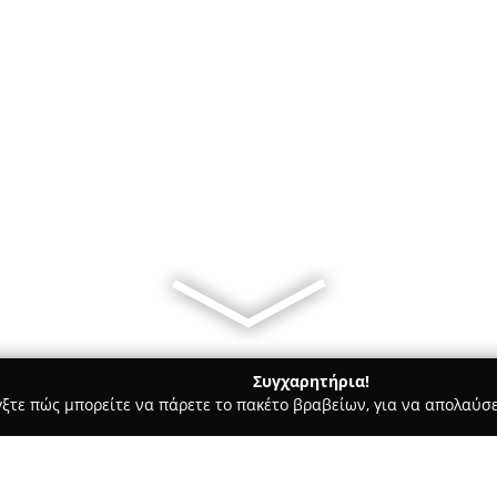
Συγχαρητήρια!
γξτε πώς μπορείτε να πάρετε το πακέτο βραβείων, για να απολαύσε
τερικών Χώρων, Κατασκευές, Υαλικά - περιοχή Κορινθίας