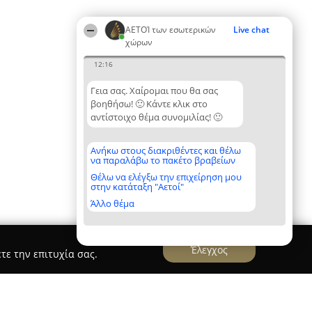
ΑΕΤΟΊ των εσωτερικών
Live chat
χώρων
12:16
Γεια σας. Χαίρομαι που θα σας
βοηθήσω! 🙂 Κάντε κλικ στο
αντίστοιχο θέμα συνομιλίας! 🙂
Ανήκω στους διακριθέντες και θέλω
να παραλάβω το πακέτο βραβείων
Θέλω να ελέγξω την επιχείρηση μου
στην κατάταξη "Αετοί"
Άλλο θέμα
Έλεγχος
τε την επιτυχία σας.