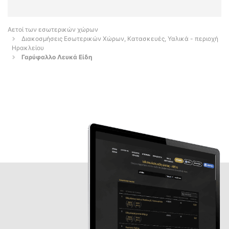
Αετοί των εσωτερικών χώρων
Διακοσμήσεις Εσωτερικών Χώρων, Κατασκευές, Υαλικά - περιοχή
Ηρακλείου
Γαρύφαλλο Λευκά Είδη