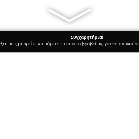
Συγχαρητήρια!
γξτε πώς μπορείτε να πάρετε το πακέτο βραβείων, για να απολαύσε
τερικών Χώρων, Κατασκευές, Υαλικά - περιοχή Κοζάνης
Παπαν
ετσαρίες Επίπλων
Σχετικά με την εταιρεία:
Η εταιρεία
Παπανικολάου Χαρ
διακρίνεται για τη μακροχρόν
χώρων, παρέχοντας εξειδικευμ
επιχείρηση εστιάζει στη διαρκ
στη λεπτομέρεια, θεμελιώνοντα