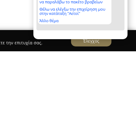
να παραλάβω το πακέτο βραβείων
Θέλω να ελέγξω την επιχείρηση μου
στην κατάταξη "Αετοί"
Άλλο θέμα
Έλεγχος
τε την επιτυχία σας.
ικολάου Χαρ. Ιωάννης - Ταπετσαρίες Επίπλων
. Ιωάννης
, που δραστηριοποιείται στην Κοζάνη,
ια παρουσία της στον τομέα των εσωτερικών
ένες υπηρεσίες ταπετσαρίας επίπλων. Η
ή δέσμευση για ποιότητα και ιδιαίτερη προσοχή
ς τη λειτουργία της σε αυτούς τους βασικούς