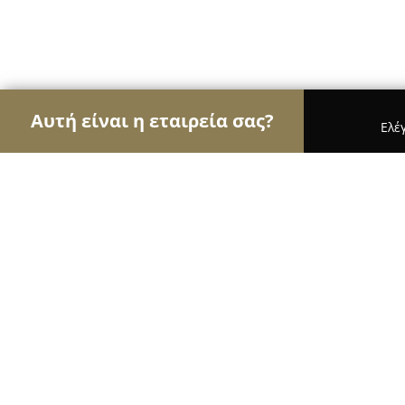
Αυτή είναι η εταιρεία σας?
Ελέ
Αετοί των εσωτερικών χώρων
Διακοσμήσεις Εσω
Παπανικολάου Χαρ. Ιωάννης - Ταπ
9.8
(77)