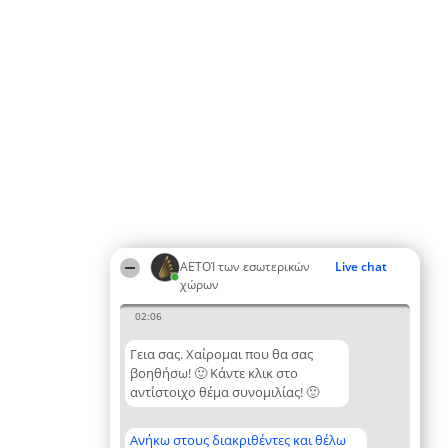
ΑΕΤΟΊ των εσωτερικών
Live chat
χώρων
02:06
Γεια σας. Χαίρομαι που θα σας
βοηθήσω! 🙂 Κάντε κλικ στο
αντίστοιχο θέμα συνομιλίας! 🙂
Ανήκω στους διακριθέντες και θέλω