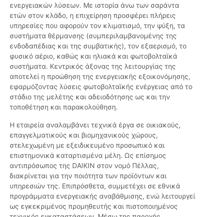
ενεργειακών λύσεων. Με ιστορία άνω των σαράντα
ετών στον κλάδο, η επιχείρηση προσφέρει πλήρεις
υπηρεσίες που αφορούν τον κλιματισμό, την ψύξη, τα
συστήματα θέρμανσης (συμπεριλαμβανομένης της
ενδοδαπέδιας και της συμβατικής), τον εξαερισμό, το
φυσικό αέριο, καθώς και ηλιακά και φωτοβολταϊκά
συστήματα. Κεντρικός άξονας της λειτουργίας της
αποτελεί η προώθηση της ενεργειακής εξοικονόμησης,
εφαρμόζοντας λύσεις φωτοβολταϊκής ενέργειας από το
στάδιο της μελέτης και αδειοδότησης ως και την
τοποθέτηση και παρακολούθηση.
Η εταιρεία αναλαμβάνει τεχνικά έργα σε οικιακούς,
επαγγελματικούς και βιομηχανικούς χώρους,
στελεχωμένη με εξειδικευμένο προσωπικό και
επιστημονικά καταρτισμένα μέλη. Ως επίσημος
αντιπρόσωπος της DAIKIN στον νομό Πέλλας,
διακρίνεται για την ποιότητα των προϊόντων και
υπηρεσιών της. Επιπρόσθετα, συμμετέχει σε εθνικά
προγράμματα ενεργειακής αναβάθμισης, ενώ λειτουργεί
ως εγκεκριμένος προμηθευτής και πιστοποιημένος
τεχνικός εγκαταστάσεων. Μέσω της παροχής