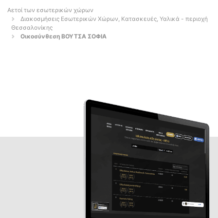
Αετοί των εσωτερικών χώρων
Διακοσμήσεις Εσωτερικών Χώρων, Κατασκευές, Υαλικά - περιοχή
Θεσσαλονίκης
Οικοσύνθεση ΒΟΥΤΣΑ ΣΟΦΙΑ