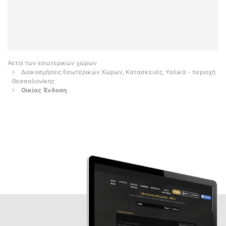
Αετοί των εσωτερικών χώρων
Διακοσμήσεις Εσωτερικών Χώρων, Κατασκευές, Υαλικά - περιοχή
Θεσσαλονίκης
Οικίας Ένδυση