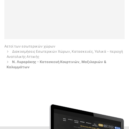
Αετοί των εσωτερικών χώρων
Διακοσμήσεις Εσωτερικών Χώρων, Κατασκευές, Υαλικά - περιοχή
Ανατολικής Αττικής
Ν. Λυραράκης - Κατασκευή Κουρτινών, Μαξιλαριών &
Καλυμμάτων