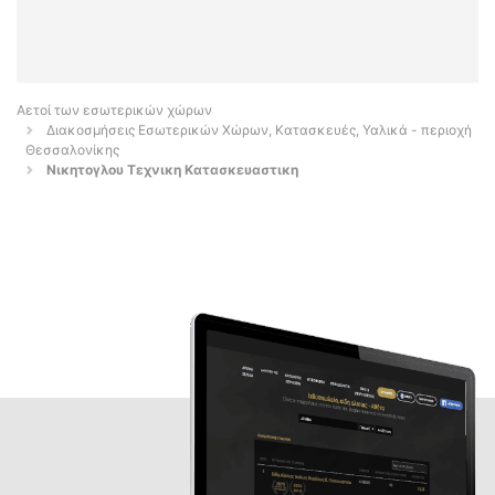
Αετοί των εσωτερικών χώρων
Διακοσμήσεις Εσωτερικών Χώρων, Κατασκευές, Υαλικά - περιοχή
Θεσσαλονίκης
Νικητογλου Τεχνικη Κατασκευαστικη