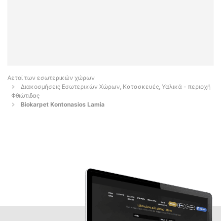
Αετοί των εσωτερικών χώρων
Διακοσμήσεις Εσωτερικών Χώρων, Κατασκευές, Υαλικά - περιοχή
Φθιώτιδας
Biokarpet Kontonasios Lamia