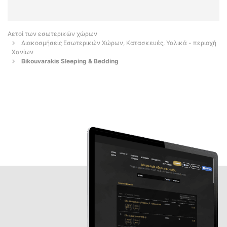
Αετοί των εσωτερικών χώρων
Διακοσμήσεις Εσωτερικών Χώρων, Κατασκευές, Υαλικά - περιοχή
Χανίων
Bikouvarakis Sleeping & Bedding