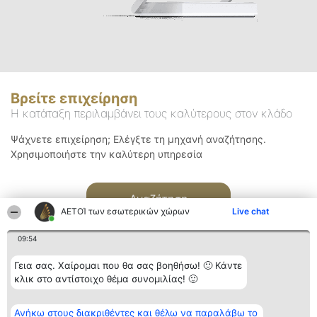
Βρείτε επιχείρηση
Η κατάταξη περιλαμβάνει τους καλύτερους στον κλάδο
Ψάχνετε επιχείρηση; Ελέγξτε τη μηχανή αναζήτησης.
Χρησιμοποιήστε την καλύτερη υπηρεσία
Αναζήτηση
ΑΕΤΟΊ των εσωτερικών χώρων
Live chat
09:54
Γεια σας. Χαίρομαι που θα σας βοηθήσω! 🙂 Κάντε
κλικ στο αντίστοιχο θέμα συνομιλίας! 🙂
Διοργανωτής της
Κατάταξη
Επικοινωνία
Ανήκω στους διακριθέντες και θέλω να παραλάβω το
κατάταξης
Διακριθέντες
Επικοινωνία