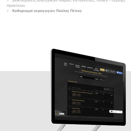
Διακοσμήσεις Εσωτερικών Χώρων, Κατασκευές, Υαλικά - περιοχή
Ηρακλείου
Καθαρισμοί αεραγωγών Παύλος Πέπας