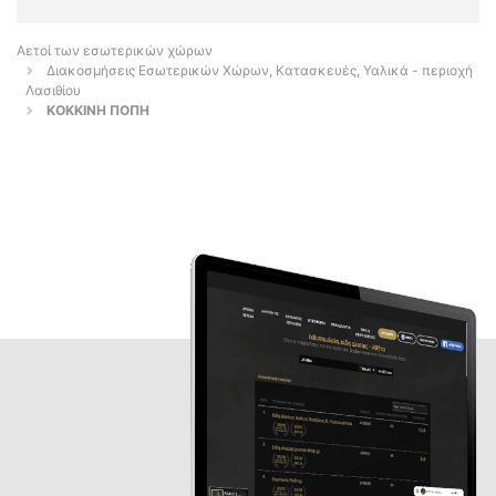
Αετοί των εσωτερικών χώρων
Διακοσμήσεις Εσωτερικών Χώρων, Κατασκευές, Υαλικά - περιοχή
Λασιθίου
ΚΟΚΚΙΝΗ ΠΟΠΗ