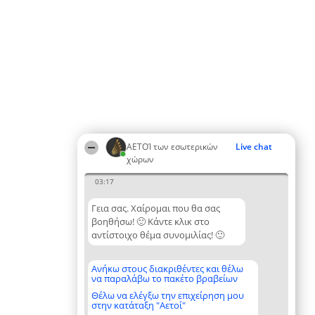
ΑΕΤΟΊ των εσωτερικών
Live chat
χώρων
03:17
Γεια σας. Χαίρομαι που θα σας
βοηθήσω! 🙂 Κάντε κλικ στο
αντίστοιχο θέμα συνομιλίας! 🙂
Ανήκω στους διακριθέντες και θέλω
να παραλάβω το πακέτο βραβείων
Θέλω να ελέγξω την επιχείρηση μου
στην κατάταξη "Αετοί"