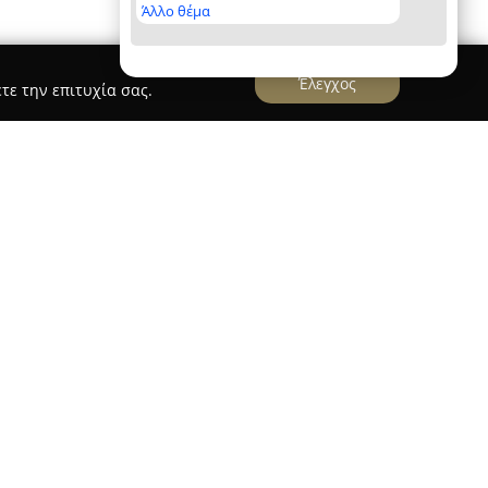
Άλλο θέμα
Έλεγχος
τε την επιτυχία σας.
saras Home
υετή εμπειρία στον τομέα των ειδών σπιτιού,
 σημείο αναφοράς για τη διακόσμηση
σα αλλά και σε ευρύτερη κλίμακα. Η εταιρεία
φαση στην ποιότητα και την αισθητική,
λογές που αναδεικνύουν την οικιακή
ιλοξενία.
τάστημα της Katsaras Home, διατίθεται μια