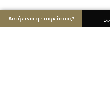
Αυτή είναι η εταιρεία σας?
Ελέ
Αετοί των εσωτερικών χώρων
Διακοσμήσεις Εσω
Katsaras Home
9.8
(248)
Καρδίτσα, ΚΑΠΟΔΙΣΤΡΙΟΥ & ΚΑΜΙΝΑΔΩΝ 19
Εμφάνιση αριθμού τηλεφώνου