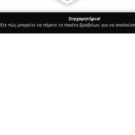
Συγχαρητήρια!
γξτε πώς μπορείτε να πάρετε το πακέτο βραβείων, για να απολαύσε
τερικών Χώρων, Κατασκευές, Υαλικά - περιοχή Καρδίτσας
Kat
Σχετικά με την εταιρεία:
Η
Katsaras Home
διαθέτει πολ
λειτουργώντας από το 1983 ως
εσωτερικών χώρων στην Καρδίτ
χαρακτηρίζεται από συνεχή έμ
προσφέροντας επιλεγμένες συλ
ατμόσφαιρα με ζεστασιά και φ
Στο φυσικό και ηλεκτρονικό κα