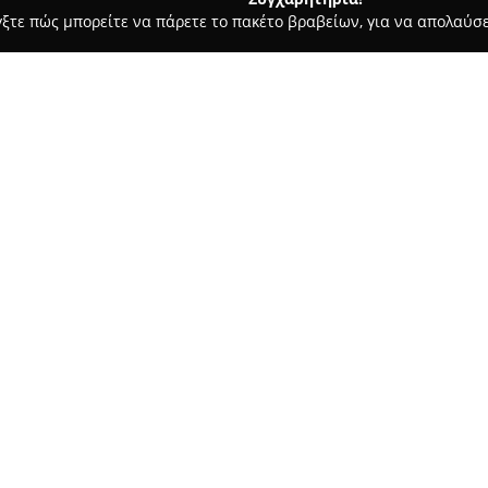
γξτε πώς μπορείτε να πάρετε το πακέτο βραβείων, για να απολαύσε
ωτερικών Χώρων, Κατασκευές, Υαλικά - περιοχή Φλώρινας
Κατο
Σχετικά με την εταιρεία:
Η
Κατοικία υπογραφή στο έ
στον κλάδο του επίπλου και τ
ολοκληρωμένες λύσεις για την
Φλώρινα και τα περίχωρα. Το 
χιλιόμετρο Φλώρινας-Δροσοπηγ
συλλογή επίπλων.
Η εταιρεία λειτουργεί ως ανα
προϊόντων Fylliana, ξεχωρίζοντ
από καναπέδες και κρεβάτια έω
διακοσμητικά αντικείμενα. Η 