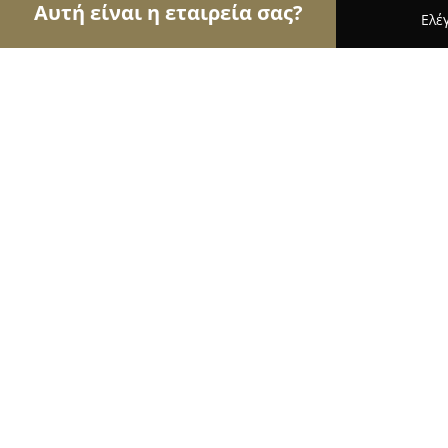
Αυτή είναι η εταιρεία σας?
Ελέ
Αετοί των εσωτερικών χώρων
Διακοσμήσεις Εσ
Κατοικία υπογραφή στο έπιπλο
8
(11)
Φλώρινα, 4ο Χλμ Φλώρινας
Εμφάνιση αριθμού τηλεφώνου