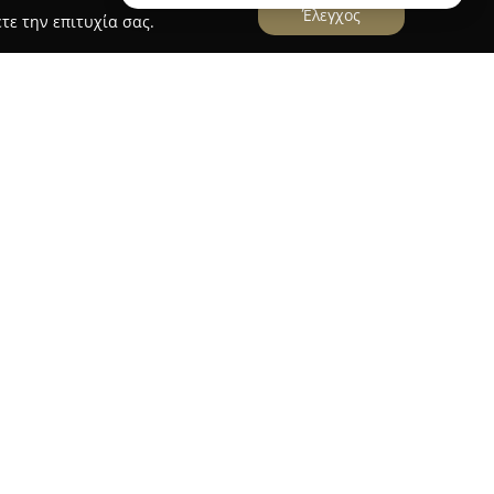
Έλεγχος
τε την επιτυχία σας.
ικία υπογραφή στο έπιπλο
πιπλο
αποτελεί μια καταξιωμένη επιχείρηση
ων διακοσμητικών ειδών, προσφέροντας
 εσωτερική διαμόρφωση σε περιοχές όπως η
σύγχρονο showroom της βρίσκεται στο 4ο
ής, όπου διατίθεται προς εξερεύνηση μια ευρεία
γνωρισμένο σημείο πώλησης και παραλαβής
ας για το εύρος της γκάμας της, που εκτείνεται
ς τραπεζαρίες, γραφειακά έπιπλα και
δέσμευση για υψηλά πρότυπα κατασκευής και