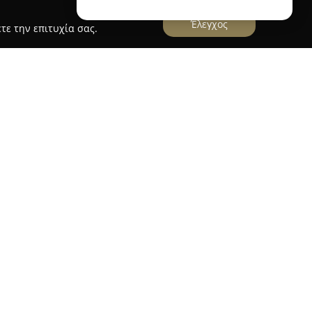
Έλεγχος
τε την επιτυχία σας.
μικά Ζάρρας
ς
εδρεύει στο κέντρο των Ιωαννίνων και
νο τομέα της αργυροχοΐας. Διακρίνεται για τη
νδυάζοντας αφοσίωση και εμπειρία στην
οίητων αντικειμένων από ασήμι και επάργυρο
 με την τέχνη στη φιλοσοφία της, προσφέροντας
ν έμφαση στην αισθητική και στην ανάδειξη κάθε
ομψά κοσμήματα από ασήμι 925°, αλλά και
και διακοσμητικά για οικιακούς χώρους. Κάθε