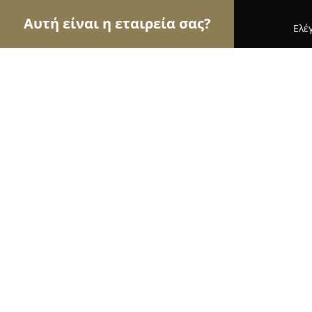
Αυτή είναι η εταιρεία σας?
Ελέ
Αετοί των εσωτερικών χώρων
Διακοσμήσεις Εσ
Ασημικά Ζάρρας
8.8
(16)
Ιωάννινα, Γεωγράφου Μελετίου 20
Εμφάνιση αριθμού τηλεφώνου