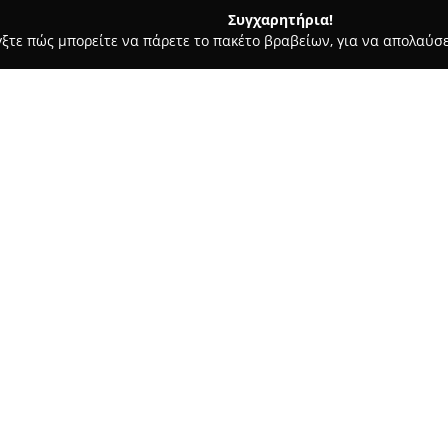
Συγχαρητήρια!
γξτε πώς μπορείτε να πάρετε το πακέτο βραβείων, για να απολαύσε
ωτερικών Χώρων, Κατασκευές, Υαλικά - περιοχή Ιωαννίνων
Αση
Σχετικά με την εταιρεία:
Η επιχείρηση
Ασημικά Ζάρρα
εξειδικεύεται στον εκλεπτυσμέ
μακρόχρονη παρουσία της, συ
κατασκευή πρωτότυπων χειροπ
υλικό. Η παράδοση συνυπάρχει
ποικιλία προϊόντων που δίνου
χώρου.
Η συλλογή της περιλαμβάνει κ
περίτεχνα εκκλησιαστικά είδη 