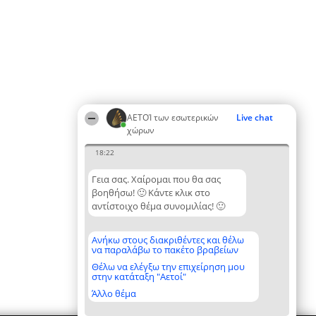
ΑΕΤΟΊ των εσωτερικών
Live chat
χώρων
18:22
Γεια σας. Χαίρομαι που θα σας
βοηθήσω! 🙂 Κάντε κλικ στο
αντίστοιχο θέμα συνομιλίας! 🙂
Ανήκω στους διακριθέντες και θέλω
να παραλάβω το πακέτο βραβείων
Θέλω να ελέγξω την επιχείρηση μου
στην κατάταξη "Αετοί"
Άλλο θέμα