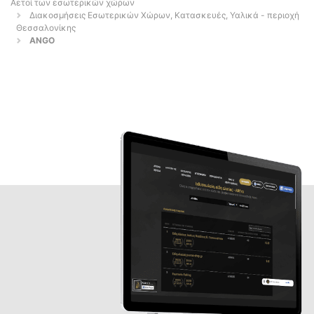
Αετοί των εσωτερικών χώρων
Διακοσμήσεις Εσωτερικών Χώρων, Κατασκευές, Υαλικά - περιοχή
Θεσσαλονίκης
ANGO