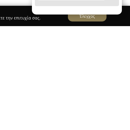
Έλεγχος
τε την επιτυχία σας.
nakas Home.gr
στη Σπάρτη, στην οδό Γυθείου 14, και αποτελεί
 για τη διακόσμηση και τον εξοπλισμό
 διαθέτει ένα ευρύ φάσμα προϊόντων και
κληρωμένες προτάσεις για κάθε ανάγκη στον
ηγορίες περιλαμβάνουν μοκέτες και χαλιά
στόρια και ρολοκουρτίνες, ανταποκρινόμενες σε
λληλα, στον κατάλογο προϊόντων βρίσκονται
άρια, πατάκια και πλαστικά δάπεδα, όπως και
γότυπο.