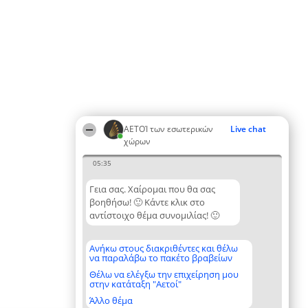
ΑΕΤΟΊ των εσωτερικών
Live chat
χώρων
05:35
Γεια σας. Χαίρομαι που θα σας
βοηθήσω! 🙂 Κάντε κλικ στο
αντίστοιχο θέμα συνομιλίας! 🙂
Ανήκω στους διακριθέντες και θέλω
να παραλάβω το πακέτο βραβείων
Θέλω να ελέγξω την επιχείρηση μου
στην κατάταξη "Αετοί"
Άλλο θέμα