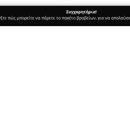
Συγχαρητήρια!
γξτε πώς μπορείτε να πάρετε το πακέτο βραβείων, για να απολαύσε
τερικών Χώρων, Κατασκευές, Υαλικά - περιοχή Λακωνίας
Tsia
Σχετικά με την εταιρεία:
Η
Tsianakas Home.gr
εδρεύει 
ένα σύγχρονο σημείο αναφοράς
εσωτερικών χώρων. Η εταιρεία
υπηρεσιών, προσφέροντας ολο
εσωτερικό χώρο. Οι κύριες κατ
υψηλής ποιότητας, κουρτίνες, 
διάφορα αισθητικά στυλ. Παρά
λευκά και προικώα είδη, μαξιλ
εξατομικευμένα πατάκια με λο