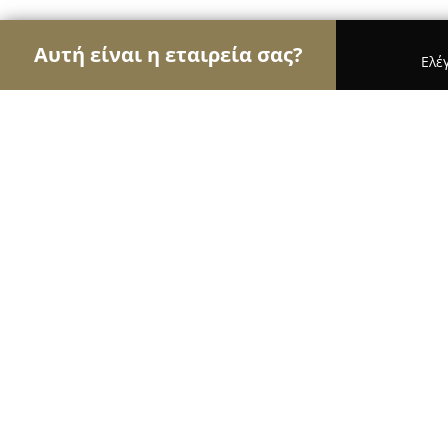
Αυτή είναι η εταιρεία σας?
Ελέ
Αετοί των εσωτερικών χώρων
Διακοσμήσεις Εσω
Tsianakas Home.gr
9.8
(121)
Σπαρτη, Γυθείου 14
Εμφάνιση αριθμού τηλεφώνου