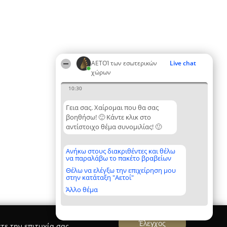
ΑΕΤΟΊ των εσωτερικών
Live chat
χώρων
10:30
Γεια σας. Χαίρομαι που θα σας
βοηθήσω! 🙂 Κάντε κλικ στο
αντίστοιχο θέμα συνομιλίας! 🙂
Ανήκω στους διακριθέντες και θέλω
να παραλάβω το πακέτο βραβείων
Θέλω να ελέγξω την επιχείρηση μου
στην κατάταξη "Αετοί"
Άλλο θέμα
Έλεγχος
τε την επιτυχία σας.