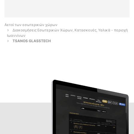
Αετοί των εσωτερικών χώρων
Διακοσμήσεις Εσωτερικών Χώρων, Κατασκευές, Υαλικά - περιοχή
Ιωαννίνων
TSANOS GLASSTECH