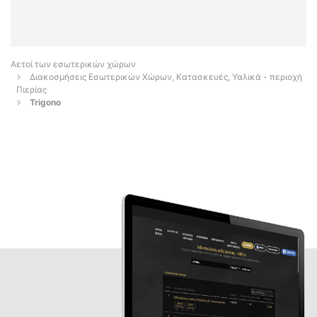
Αετοί των εσωτερικών χώρων
Διακοσμήσεις Εσωτερικών Χώρων, Κατασκευές, Υαλικά - περιοχή
Πιερίας
Trigono