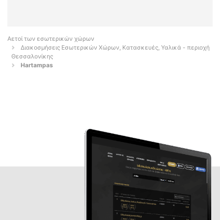
Αετοί των εσωτερικών χώρων
Διακοσμήσεις Εσωτερικών Χώρων, Κατασκευές, Υαλικά - περιοχή
Θεσσαλονίκης
Hartampas