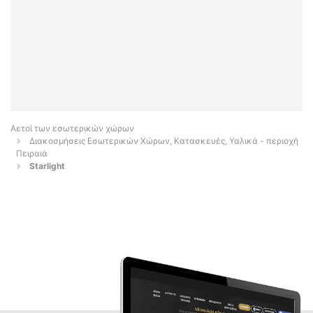
Αετοί των εσωτερικών χώρων
Διακοσμήσεις Εσωτερικών Χώρων, Κατασκευές, Υαλικά - περιοχή
Πειραιά
Starlight