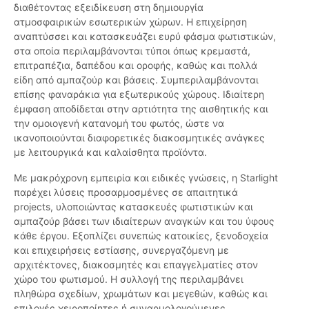
διαθέτοντας εξειδίκευση στη δημιουργία
ατμοσφαιρικών εσωτερικών χώρων. Η επιχείρηση
αναπτύσσει και κατασκευάζει ευρύ φάσμα φωτιστικών,
στα οποία περιλαμβάνονται τύποι όπως κρεμαστά,
επιτραπέζια, δαπέδου και οροφής, καθώς και πολλά
είδη από αμπαζούρ και βάσεις. Συμπεριλαμβάνονται
επίσης φαναράκια για εξωτερικούς χώρους. Ιδιαίτερη
έμφαση αποδίδεται στην αρτιότητα της αισθητικής και
την ομοιογενή κατανομή του φωτός, ώστε να
ικανοποιούνται διαφορετικές διακοσμητικές ανάγκες
με λειτουργικά και καλαίσθητα προϊόντα.
Με μακρόχρονη εμπειρία και ειδικές γνώσεις, η Starlight
παρέχει λύσεις προσαρμοσμένες σε απαιτητικά
projects, υλοποιώντας κατασκευές φωτιστικών και
αμπαζούρ βάσει των ιδιαίτερων αναγκών και του ύφους
κάθε έργου. Εξοπλίζει συνεπώς κατοικίες, ξενοδοχεία
και επιχειρήσεις εστίασης, συνεργαζόμενη με
αρχιτέκτονες, διακοσμητές και επαγγελματίες στον
χώρο του φωτισμού. Η συλλογή της περιλαμβάνει
πληθώρα σχεδίων, χρωμάτων και μεγεθών, καθώς και
επιλογές χειροποίητες ή συναρμολογούμενες,