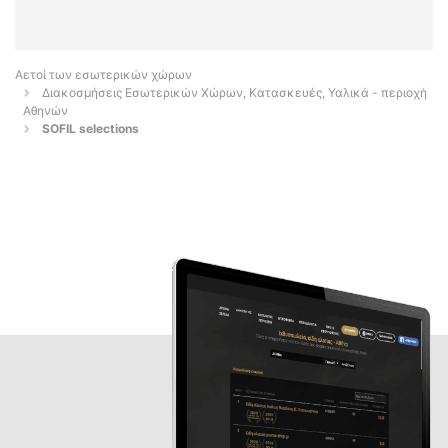
Αετοί των εσωτερικών χώρων
Διακοσμήσεις Εσωτερικών Χώρων, Κατασκευές, Υαλικά - περιοχή
Αθηνών
SOFIL selections