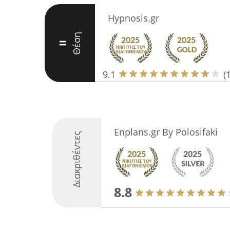
Hypnosis.gr
Θέση
II
9.1
(
Enplans.gr By Polosifaki
Διακριθέντες
8.8