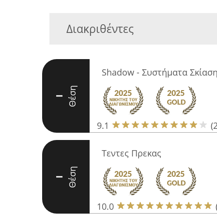
Διακριθέντες
Shadow - Συστήματα Σκίασ
Θέση
I
9.1
(
Τεντες Πρεκας
Θέση
I
10.0