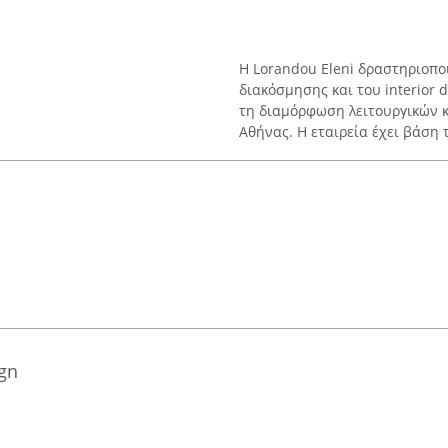
Η Lorandou Eleni δραστηριοποι
διακόσμησης και του interior 
τη διαμόρφωση λειτουργικών κ
Αθήνας. Η εταιρεία έχει βάση τ
gn