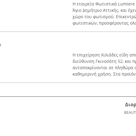
Η εταιρεία Φωτιστικά Lumiere
Άγιο Δημήτριο Αττικής, και έχ
χώρο του φωτισμού. Επικεντρώ
φωτιστικών, προσφέροντας ολο
ώ
Η επιχείρηση Χιλιάδες είδη α
διεύθυνση Γκινοσάτη 52, και 
ανταποκρίνονται σε πληθώρα α
καθημερινή χρήση. Στα προϊόντ
Διο
BEAUT