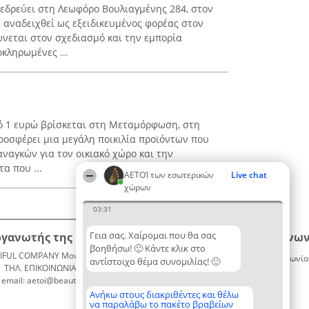
 εδρεύει στη Λεωφόρο Βουλιαγμένης 284, στον
ει αναδειχθεί ως εξειδικευμένος φορέας στον
νεται στον σχεδιασμό και την εμπορία
κληρωμένες ...
πό 1 ευρώ βρίσκεται στη Μεταμόρφωση, στη
προσφέρει μια μεγάλη ποικιλία προϊόντων που
ναγκών για τον οικιακό χώρο και την
α που ...
ΑΕΤΟΊ των εσωτερικών
Live chat
χώρων
03:31
Γεια σας. Χαίρομαι που θα σας
ργανωτής της κατάταξης
Κατάταξη
Επικοινων
βοηθήσω! 🙂 Κάντε κλικ στο
IFUL COMPANY Μονοπρόσωπη ΙΚΕ
Διακριθέντες
Επικοινωνία
αντίστοιχο θέμα συνομιλίας! 🙂
ΤΗΛ. ΕΠΙΚΟΙΝΩΝΙΑΣ: 2104128019
Λίστα
email: aetoi@beautifulcompany.co
όλων των
διακριθέντων
Ανήκω στους διακριθέντες και θέλω
να παραλάβω το πακέτο βραβείων
Μεθοδολογία