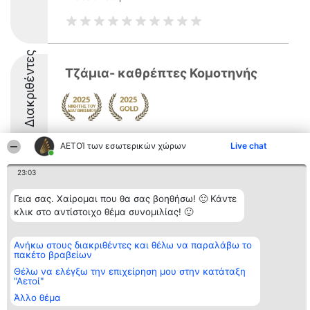
Διακριθέντες
Τζάμια- καθρέπτες Κομοτηνής
ΑΕΤΟΊ των εσωτερικών χώρων
Live chat
23:03
Διοργανωτής της
Κατάταξη
Επικοινωνία
Γεια σας. Χαίρομαι που θα σας βοηθήσω! 🙂 Κάντε
κατάταξης
Διακριθέντες
Επικοινωνία
BEAUTIFUL COMPANY
κλικ στο αντίστοιχο θέμα συνομιλίας! 🙂
Λίστα όλων
Μονοπρόσωπη ΙΚΕ
των
ΤΗΛ. ΕΠΙΚΟΙΝΩΝΙΑΣ:
διακριθέντων
2104128019
Μεθοδολογία
Ανήκω στους διακριθέντες και θέλω να παραλάβω το
email:
Όροι &
πακέτο βραβείων
aetoi@beautifulcompany.co
προϋποθέσεις
Θέλω να ελέγξω την επιχείρηση μου στην κατάταξη
ΠΟΛΙΤΙΚΗ
"Αετοί"
ΑΠΟΡΡΗΤΟΥ
Άλλο θέμα